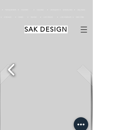
FRANCOFORTE
ANAHEIM
COLONIA
SHANGHAI
BARCELONA
ORLANDO
CHICAGO
PARIGI
MILANO
LAS VEGAS
LOS ANGELES
NEW YORK
SAK DESIGN