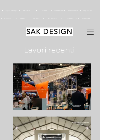
FRANCOFORTE
ANAHEIM
COLONIA
SHANGHAI
BARCELONA
ORLANDO
CHICAGO
PARIGI
MILANO
LAS VEGAS
LOS ANGELES
NEW YORK
SAK DESIGN
Lavori recenti