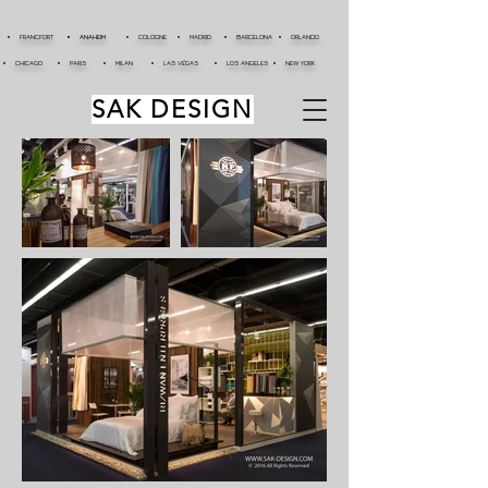
FRANCFORT
ANAHEIM
COLOGNE
MADRID
BARCELONA
ORLANDO
CHICAGO
PARIS
MILAN
LAS VÉGAS
LOS ANGELES
NEW YORK
SAK DESIGN