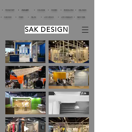
FRANCFORT
ANAHEIM
COLOGNE
MADRID
BARCELONA
ORLANDO
CHICAGO
PARIS
MILAN
LAS VÉGAS
LOS ANGELES
NEW YORK
SAK DESIGN