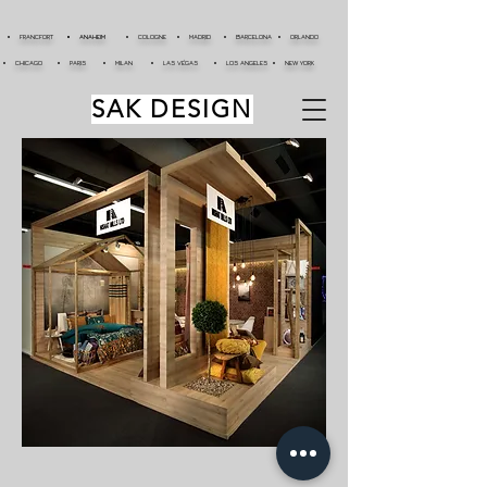
FRANCFORT
ANAHEIM
COLOGNE
MADRID
BARCELONA
ORLANDO
CHICAGO
PARIS
MILAN
LAS VÉGAS
LOS ANGELES
NEW YORK
SAK DESIGN