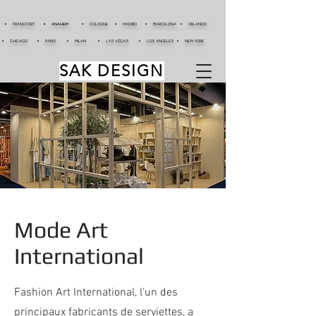
FRANCFORT
ANAHEIM
COLOGNE
MADRID
BARCELONA
ORLANDO
CHICAGO
PARIS
MILAN
LAS VÉGAS
LOS ANGELES
NEW YORK
SAK DESIGN
Mode Art
International
Fashion Art International, l'un des
principaux fabricants de serviettes, a