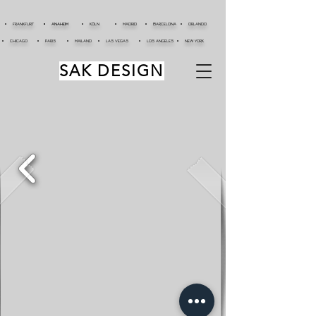
FRANKFURT
ANAHEIM
KÖLN
MADRID
BARCELONA
ORLANDO
CHICAGO
PARIS
MAILAND
LAS VEGAS
LOS ANGELES
NEW YORK
SAK DESIGN