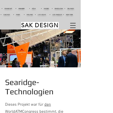
FRANKFURT
ANAHEIM
KÖLN
MADRID
BARCELONA
ORLANDO
CHICAGO
PARIS
MAILAND
LAS VEGAS
LOS ANGELES
NEW YORK
SAK DESIGN
Searidge-
Technologien
Dieses Projekt war für
den
WorldATMCongress
bestimmt, die