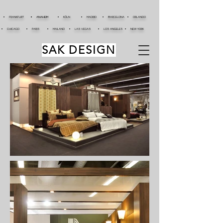
FRANKFURT
ANAHEIM
KÖLN
MADRID
BARCELONA
ORLANDO
CHICAGO
PARIS
MAILAND
LAS VEGAS
LOS ANGELES
NEW YORK
SAK DESIGN