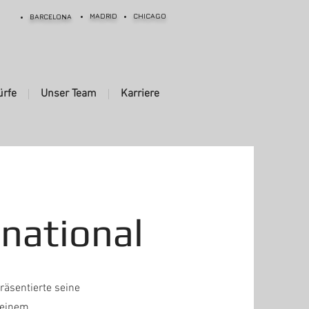
MADRID
CHICAGO
BARCELONA
ürfe
Unser Team
Karriere
rnational
räsentierte seine
 einem