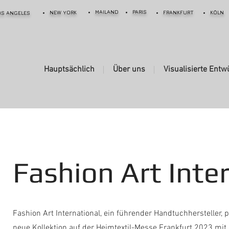
MAILAND
PARIS
NEW YORK
FRANKFURT
KÖLN
OS ANGELES
Hauptsächlich
Über uns
Visualisierte Entw
Fashion Art Inte
Fashion Art International, ein führender Handtuchhersteller, p
neue Kollektion auf der Heimtextil-Messe Frankfurt 2023 mit