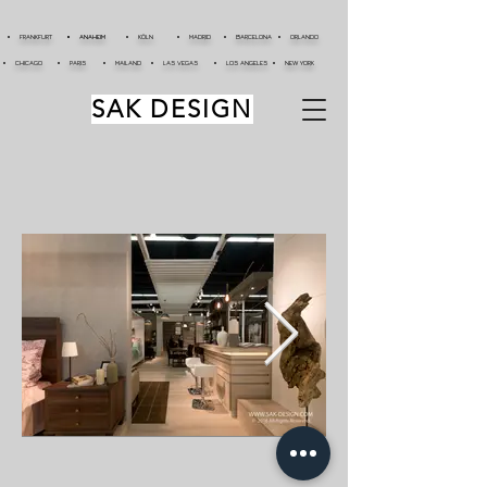
FRANKFURT
ANAHEIM
KÖLN
MADRID
BARCELONA
ORLANDO
CHICAGO
PARIS
MAILAND
LAS VEGAS
LOS ANGELES
NEW YORK
SAK DESIGN